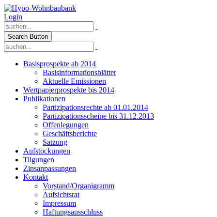
Login
Search Button
Basisprospekte ab 2014
Basisinformationsblätter
Aktuelle Emissionen
Wertpapierprospekte bis 2014
Publikationen
Partizipationsrechte ab 01.01.2014
Partizipationsscheine bis 31.12.2013
Offenlegungen
Geschäftsberichte
Satzung
Aufstockungen
Tilgungen
Zinsanpassungen
Kontakt
Vorstand/Organigramm
Aufsichtsrat
Impressum
Haftungsausschluss