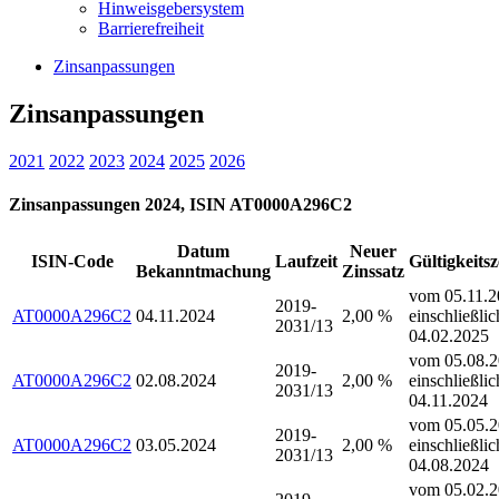
Hinweisgebersystem
Barrierefreiheit
Zinsanpassungen
Zinsanpassungen
2021
2022
2023
2024
2025
2026
Zinsanpassungen 2024, ISIN AT0000A296C2
Datum
Neuer
ISIN-Code
Laufzeit
Gültigkeits
Bekanntmachung
Zinssatz
vom 05.11.2
2019-
AT0000A296C2
04.11.2024
2,00 %
einschließlic
2031/13
04.02.2025
vom 05.08.2
2019-
AT0000A296C2
02.08.2024
2,00 %
einschließlic
2031/13
04.11.2024
vom 05.05.2
2019-
AT0000A296C2
03.05.2024
2,00 %
einschließlic
2031/13
04.08.2024
vom 05.02.2