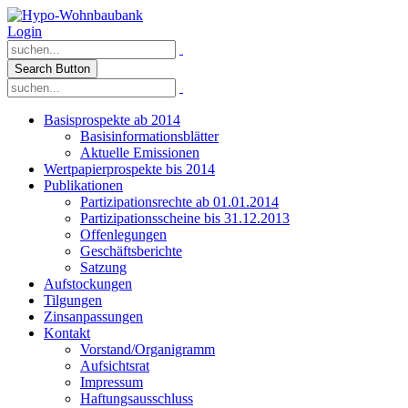
Login
Search Button
Basisprospekte ab 2014
Basisinformationsblätter
Aktuelle Emissionen
Wertpapierprospekte bis 2014
Publikationen
Partizipationsrechte ab 01.01.2014
Partizipationsscheine bis 31.12.2013
Offenlegungen
Geschäftsberichte
Satzung
Aufstockungen
Tilgungen
Zinsanpassungen
Kontakt
Vorstand/Organigramm
Aufsichtsrat
Impressum
Haftungsausschluss