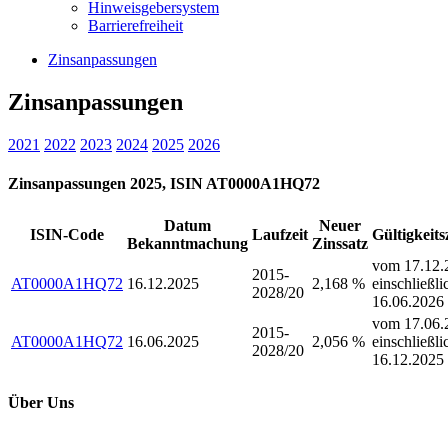
Hinweisgebersystem
Barrierefreiheit
Zinsanpassungen
Zinsanpassungen
2021
2022
2023
2024
2025
2026
Zinsanpassungen 2025, ISIN AT0000A1HQ72
Datum
Neuer
ISIN-Code
Laufzeit
Gültigkeit
Bekanntmachung
Zinssatz
vom 17.12.
2015-
AT0000A1HQ72
16.12.2025
2,168 %
einschließli
2028/20
16.06.2026
vom 17.06.
2015-
AT0000A1HQ72
16.06.2025
2,056 %
einschließli
2028/20
16.12.2025
Über Uns