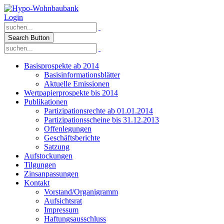
Login
Search Button
Basisprospekte ab 2014
Basisinformationsblätter
Aktuelle Emissionen
Wertpapierprospekte bis 2014
Publikationen
Partizipationsrechte ab 01.01.2014
Partizipationsscheine bis 31.12.2013
Offenlegungen
Geschäftsberichte
Satzung
Aufstockungen
Tilgungen
Zinsanpassungen
Kontakt
Vorstand/Organigramm
Aufsichtsrat
Impressum
Haftungsausschluss