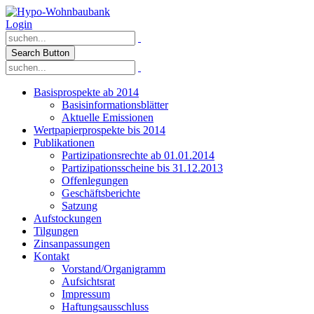
Login
Search Button
Basisprospekte ab 2014
Basisinformationsblätter
Aktuelle Emissionen
Wertpapierprospekte bis 2014
Publikationen
Partizipationsrechte ab 01.01.2014
Partizipationsscheine bis 31.12.2013
Offenlegungen
Geschäftsberichte
Satzung
Aufstockungen
Tilgungen
Zinsanpassungen
Kontakt
Vorstand/Organigramm
Aufsichtsrat
Impressum
Haftungsausschluss