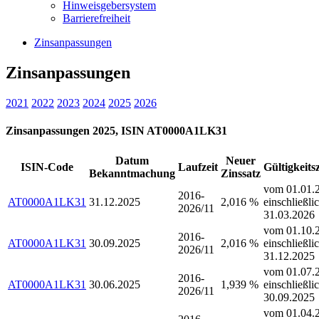
Hinweisgebersystem
Barrierefreiheit
Zinsanpassungen
Zinsanpassungen
2021
2022
2023
2024
2025
2026
Zinsanpassungen 2025, ISIN AT0000A1LK31
Datum
Neuer
ISIN-Code
Laufzeit
Gültigkeits
Bekanntmachung
Zinssatz
vom 01.01.2
2016-
AT0000A1LK31
31.12.2025
2,016 %
einschließli
2026/11
31.03.2026
vom 01.10.2
2016-
AT0000A1LK31
30.09.2025
2,016 %
einschließli
2026/11
31.12.2025
vom 01.07.2
2016-
AT0000A1LK31
30.06.2025
1,939 %
einschließli
2026/11
30.09.2025
vom 01.04.2