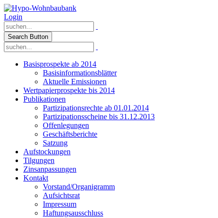
Login
Search Button
Basisprospekte ab 2014
Basisinformationsblätter
Aktuelle Emissionen
Wertpapierprospekte bis 2014
Publikationen
Partizipationsrechte ab 01.01.2014
Partizipationsscheine bis 31.12.2013
Offenlegungen
Geschäftsberichte
Satzung
Aufstockungen
Tilgungen
Zinsanpassungen
Kontakt
Vorstand/Organigramm
Aufsichtsrat
Impressum
Haftungsausschluss