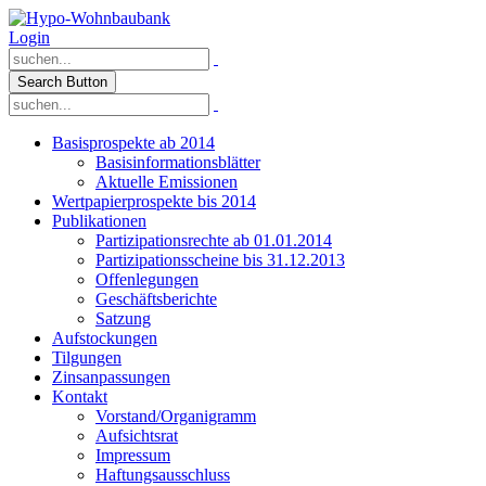
Login
Search Button
Basisprospekte ab 2014
Basisinformationsblätter
Aktuelle Emissionen
Wertpapierprospekte bis 2014
Publikationen
Partizipationsrechte ab 01.01.2014
Partizipationsscheine bis 31.12.2013
Offenlegungen
Geschäftsberichte
Satzung
Aufstockungen
Tilgungen
Zinsanpassungen
Kontakt
Vorstand/Organigramm
Aufsichtsrat
Impressum
Haftungsausschluss