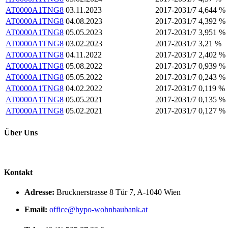
AT0000A1TNG8
03.11.2023
2017-2031/7
4,644 %
AT0000A1TNG8
04.08.2023
2017-2031/7
4,392 %
AT0000A1TNG8
05.05.2023
2017-2031/7
3,951 %
AT0000A1TNG8
03.02.2023
2017-2031/7
3,21 %
AT0000A1TNG8
04.11.2022
2017-2031/7
2,402 %
AT0000A1TNG8
05.08.2022
2017-2031/7
0,939 %
AT0000A1TNG8
05.05.2022
2017-2031/7
0,243 %
AT0000A1TNG8
04.02.2022
2017-2031/7
0,119 %
AT0000A1TNG8
05.05.2021
2017-2031/7
0,135 %
AT0000A1TNG8
05.02.2021
2017-2031/7
0,127 %
Über Uns
Kontakt
Adresse:
Brucknerstrasse 8 Tür 7, A-1040 Wien
Email:
office@hypo-wohnbaubank.at