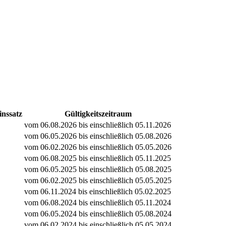
inssatz
Gültigkeitszeitraum
vom 06.08.2026 bis einschließlich 05.11.2026
vom 06.05.2026 bis einschließlich 05.08.2026
vom 06.02.2026 bis einschließlich 05.05.2026
vom 06.08.2025 bis einschließlich 05.11.2025
vom 06.05.2025 bis einschließlich 05.08.2025
vom 06.02.2025 bis einschließlich 05.05.2025
vom 06.11.2024 bis einschließlich 05.02.2025
vom 06.08.2024 bis einschließlich 05.11.2024
vom 06.05.2024 bis einschließlich 05.08.2024
vom 06.02.2024 bis einschließlich 05.05.2024