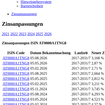
Hinweisgebersystem
Barrierefreiheit
Zinsanpassungen
Zinsanpassungen
2021
2022
2023
2024
2025
2026
Zinsanpassungen ISIN AT0000A1TNG8
ISIN-Code
Datum Bekanntmachung
Laufzeit
Neuer Z
AT0000A1TNG8
05.08.2026
2017-2031/7
3,168 %
AT0000A1TNG8
05.05.2026
2017-2031/7
2,87 %
AT0000A1TNG8
05.02.2026
2017-2031/7
2,71 %
AT0000A1TNG8
05.08.2025
2017-2031/7
2,664 %
AT0000A1TNG8
05.05.2025
2017-2031/7
2,812 %
AT0000A1TNG8
05.02.2025
2017-2031/7
3,211 %
AT0000A1TNG8
05.11.2024
2017-2031/7
3,745 %
AT0000A1TNG8
05.08.2024
2017-2031/7
4,293 %
AT0000A1TNG8
03.05.2024
2017-2031/7
4,523 %
AT0000A1TNG8
05.02.2024
2017-2031/7
4,57 %