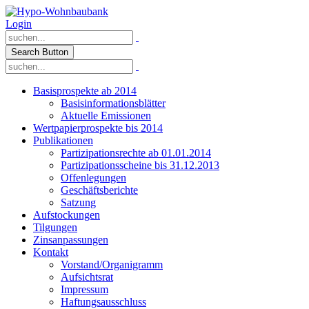
Login
Search Button
Basisprospekte ab 2014
Basisinformationsblätter
Aktuelle Emissionen
Wertpapierprospekte bis 2014
Publikationen
Partizipationsrechte ab 01.01.2014
Partizipationsscheine bis 31.12.2013
Offenlegungen
Geschäftsberichte
Satzung
Aufstockungen
Tilgungen
Zinsanpassungen
Kontakt
Vorstand/Organigramm
Aufsichtsrat
Impressum
Haftungsausschluss