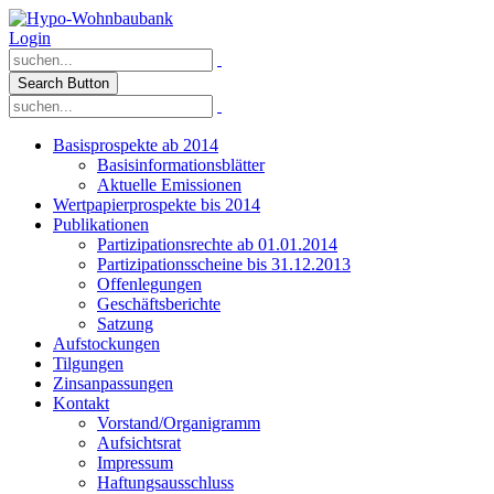
Login
Search Button
Basisprospekte ab 2014
Basisinformationsblätter
Aktuelle Emissionen
Wertpapierprospekte bis 2014
Publikationen
Partizipationsrechte ab 01.01.2014
Partizipationsscheine bis 31.12.2013
Offenlegungen
Geschäftsberichte
Satzung
Aufstockungen
Tilgungen
Zinsanpassungen
Kontakt
Vorstand/Organigramm
Aufsichtsrat
Impressum
Haftungsausschluss