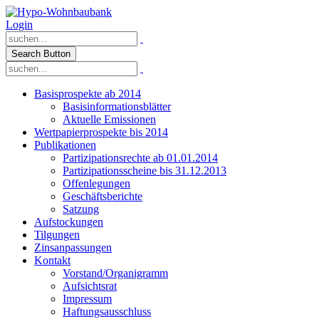
Login
Search Button
Basisprospekte ab 2014
Basisinformationsblätter
Aktuelle Emissionen
Wertpapierprospekte bis 2014
Publikationen
Partizipationsrechte ab 01.01.2014
Partizipationsscheine bis 31.12.2013
Offenlegungen
Geschäftsberichte
Satzung
Aufstockungen
Tilgungen
Zinsanpassungen
Kontakt
Vorstand/Organigramm
Aufsichtsrat
Impressum
Haftungsausschluss