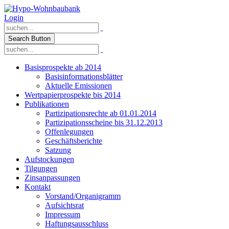
Login
Search Button
Basisprospekte ab 2014
Basisinformationsblätter
Aktuelle Emissionen
Wertpapierprospekte bis 2014
Publikationen
Partizipationsrechte ab 01.01.2014
Partizipationsscheine bis 31.12.2013
Offenlegungen
Geschäftsberichte
Satzung
Aufstockungen
Tilgungen
Zinsanpassungen
Kontakt
Vorstand/Organigramm
Aufsichtsrat
Impressum
Haftungsausschluss