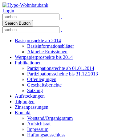
Login
Search Button
Basisprospekte ab 2014
Basisinformationsblätter
Aktuelle Emissionen
Wertpapierprospekte bis 2014
Publikationen
Partizipationsrechte ab 01.01.2014
Partizipationsscheine bis 31.12.2013
Offenlegungen
Geschäftsberichte
Satzung
Aufstockungen
Tilgungen
Zinsanpassungen
Kontakt
Vorstand/Organigramm
Aufsichtsrat
Impressum
Haftungsausschluss