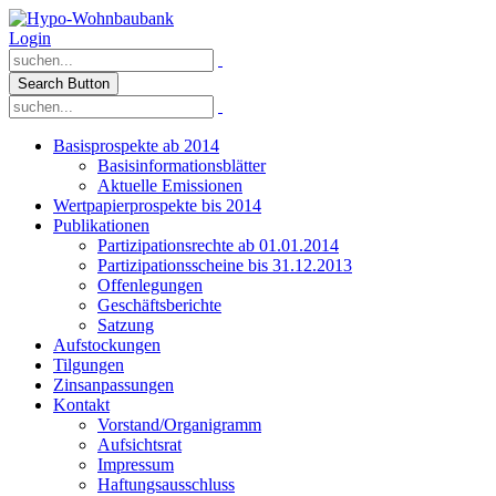
Login
Search Button
Basisprospekte ab 2014
Basisinformationsblätter
Aktuelle Emissionen
Wertpapierprospekte bis 2014
Publikationen
Partizipationsrechte ab 01.01.2014
Partizipationsscheine bis 31.12.2013
Offenlegungen
Geschäftsberichte
Satzung
Aufstockungen
Tilgungen
Zinsanpassungen
Kontakt
Vorstand/Organigramm
Aufsichtsrat
Impressum
Haftungsausschluss