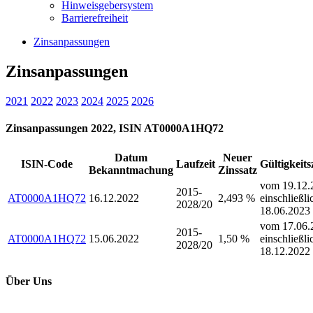
Hinweisgebersystem
Barrierefreiheit
Zinsanpassungen
Zinsanpassungen
2021
2022
2023
2024
2025
2026
Zinsanpassungen 2022, ISIN AT0000A1HQ72
Datum
Neuer
ISIN-Code
Laufzeit
Gültigkeit
Bekanntmachung
Zinssatz
vom 19.12.
2015-
AT0000A1HQ72
16.12.2022
2,493 %
einschließli
2028/20
18.06.2023
vom 17.06.
2015-
AT0000A1HQ72
15.06.2022
1,50 %
einschließli
2028/20
18.12.2022
Über Uns