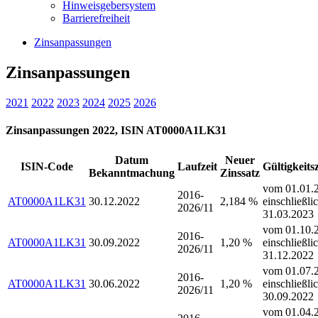
Hinweisgebersystem
Barrierefreiheit
Zinsanpassungen
Zinsanpassungen
2021
2022
2023
2024
2025
2026
Zinsanpassungen 2022, ISIN AT0000A1LK31
Datum
Neuer
ISIN-Code
Laufzeit
Gültigkeits
Bekanntmachung
Zinssatz
vom 01.01.2
2016-
AT0000A1LK31
30.12.2022
2,184 %
einschließli
2026/11
31.03.2023
vom 01.10.2
2016-
AT0000A1LK31
30.09.2022
1,20 %
einschließli
2026/11
31.12.2022
vom 01.07.2
2016-
AT0000A1LK31
30.06.2022
1,20 %
einschließli
2026/11
30.09.2022
vom 01.04.2