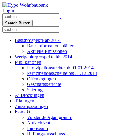
Login
Search Button
Basisprospekte ab 2014
Basisinformationsblätter
Aktuelle Emissionen
Wertpapierprospekte bis 2014
Publikationen
Partizipationsrechte ab 01.01.2014
Partizipationsscheine bis 31.12.2013
Offenlegungen
Geschäftsberichte
Satzung
Aufstockungen
Tilgungen
Zinsanpassungen
Kontakt
Vorstand/Organigramm
Aufsichtsrat
Impressum
Haftungsausschluss