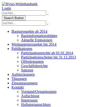
Login
Search Button
Basisprospekte ab 2014
Basisinformationsblätter
Aktuelle Emissionen
Wertpapierprospekte bis 2014
Publikationen
Partizipationsrechte ab 01.01.2014
Partizipationsscheine bis 31.12.2013
Offenlegungen
Geschäftsberichte
Satzung
Aufstockungen
Tilgungen
Zinsanpassungen
Kontakt
Vorstand/Organigramm
Aufsichtsrat
Impressum
Haftungsausschluss