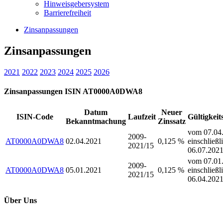
Hinweisgebersystem
Barrierefreiheit
Zinsanpassungen
Zinsanpassungen
2021
2022
2023
2024
2025
2026
Zinsanpassungen ISIN AT0000A0DWA8
Datum
Neuer
ISIN-Code
Laufzeit
Gültigkeit
Bekanntmachung
Zinssatz
vom 07.04.
2009-
AT0000A0DWA8
02.04.2021
0,125 %
einschließl
2021/15
06.07.202
vom 07.01.
2009-
AT0000A0DWA8
05.01.2021
0,125 %
einschließl
2021/15
06.04.202
Über Uns