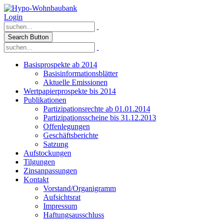
Login
Search Button
Basisprospekte ab 2014
Basisinformationsblätter
Aktuelle Emissionen
Wertpapierprospekte bis 2014
Publikationen
Partizipationsrechte ab 01.01.2014
Partizipationsscheine bis 31.12.2013
Offenlegungen
Geschäftsberichte
Satzung
Aufstockungen
Tilgungen
Zinsanpassungen
Kontakt
Vorstand/Organigramm
Aufsichtsrat
Impressum
Haftungsausschluss