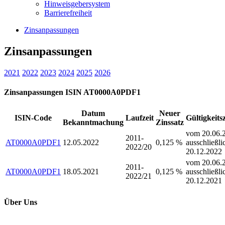
Hinweisgebersystem
Barrierefreiheit
Zinsanpassungen
Zinsanpassungen
2021
2022
2023
2024
2025
2026
Zinsanpassungen ISIN AT0000A0PDF1
Datum
Neuer
ISIN-Code
Laufzeit
Gültigkeits
Bekanntmachung
Zinssatz
vom 20.06.2
2011-
AT0000A0PDF1
12.05.2022
0,125 %
ausschließli
2022/20
20.12.2022
vom 20.06.2
2011-
AT0000A0PDF1
18.05.2021
0,125 %
ausschließli
2022/21
20.12.2021
Über Uns