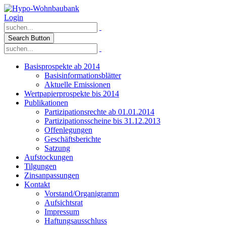
Login
Search Button
Basisprospekte ab 2014
Basisinformationsblätter
Aktuelle Emissionen
Wertpapierprospekte bis 2014
Publikationen
Partizipationsrechte ab 01.01.2014
Partizipationsscheine bis 31.12.2013
Offenlegungen
Geschäftsberichte
Satzung
Aufstockungen
Tilgungen
Zinsanpassungen
Kontakt
Vorstand/Organigramm
Aufsichtsrat
Impressum
Haftungsausschluss