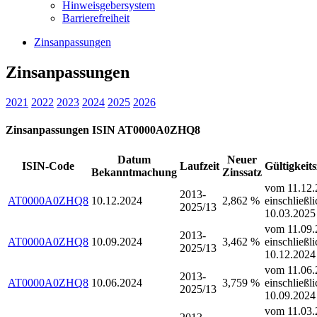
Hinweisgebersystem
Barrierefreiheit
Zinsanpassungen
Zinsanpassungen
2021
2022
2023
2024
2025
2026
Zinsanpassungen ISIN AT0000A0ZHQ8
Datum
Neuer
ISIN-Code
Laufzeit
Gültigkeit
Bekanntmachung
Zinssatz
vom 11.12.
2013-
AT0000A0ZHQ8
10.12.2024
2,862 %
einschließli
2025/13
10.03.2025
vom 11.09.
2013-
AT0000A0ZHQ8
10.09.2024
3,462 %
einschließli
2025/13
10.12.2024
vom 11.06.
2013-
AT0000A0ZHQ8
10.06.2024
3,759 %
einschließli
2025/13
10.09.2024
vom 11.03.