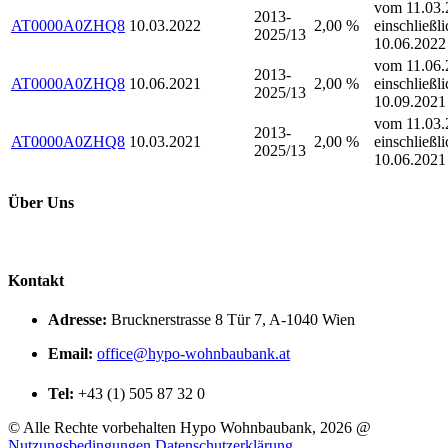
vom 11.03.
2013-
AT0000A0ZHQ8
10.03.2022
2,00 %
einschließli
2025/13
10.06.2022
vom 11.06.
2013-
AT0000A0ZHQ8
10.06.2021
2,00 %
einschließli
2025/13
10.09.2021
vom 11.03.
2013-
AT0000A0ZHQ8
10.03.2021
2,00 %
einschließli
2025/13
10.06.2021
Über Uns
Kontakt
Adresse:
Brucknerstrasse 8 Tür 7, A-1040 Wien
Email:
office@hypo-wohnbaubank.at
Tel:
+43 (1) 505 87 32 0
©
Alle Rechte vorbehalten Hypo Wohnbaubank, 2026 @
Nutzungsbedingungen
Datenschutzerklärung