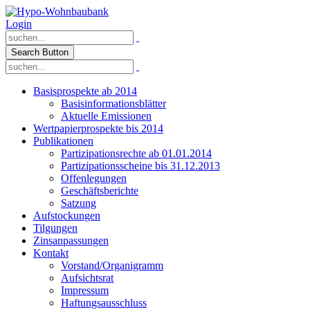
Login
Search Button
Basisprospekte ab 2014
Basisinformationsblätter
Aktuelle Emissionen
Wertpapierprospekte bis 2014
Publikationen
Partizipationsrechte ab 01.01.2014
Partizipationsscheine bis 31.12.2013
Offenlegungen
Geschäftsberichte
Satzung
Aufstockungen
Tilgungen
Zinsanpassungen
Kontakt
Vorstand/Organigramm
Aufsichtsrat
Impressum
Haftungsausschluss