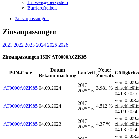
Hinweisgebersystem
Barrierefreiheit
Zinsanpassungen
Zinsanpassungen
2021
2022
2023
2024
2025
2026
Zinsanpassungen ISIN AT0000A0ZK85
Datum
Neuer
ISIN-Code
Laufzeit
Gültigkeits
Bekanntmachung
Zinssatz
vom 05.09.2
2013-
AT0000A0ZK85
04.09.2024
3,981 %
einschließli
2025/16
04.03.2025
vom 05.03.2
2013-
AT0000A0ZK85
04.03.2024
4,512 %
einschließli
2025/16
04.09.2024
vom 05.09.2
2013-
AT0000A0ZK85
04.09.2023
4,37 %
einschließli
2025/16
04.03.2024
vom 05.03.2