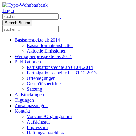
Login
Search Button
Basisprospekte ab 2014
Basisinformationsblätter
Aktuelle Emissionen
Wertpapierprospekte bis 2014
Publikationen
Partizipationsrechte ab 01.01.2014
Partizipationsscheine bis 31.12.2013
Offenlegungen
Geschäftsberichte
Satzung
Aufstockungen
Tilgungen
Zinsanpassungen
Kontakt
Vorstand/Organigramm
Aufsichtsrat
Impressum
Haftungsausschluss