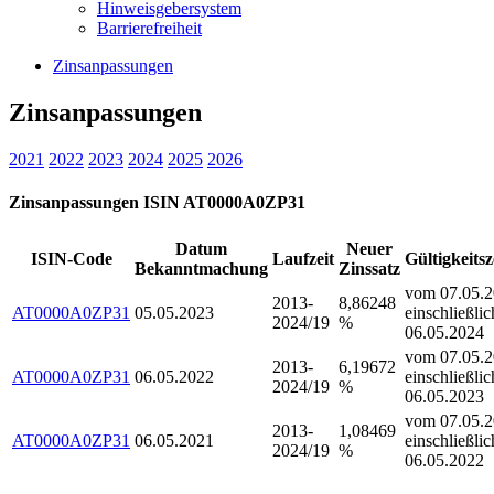
Hinweisgebersystem
Barrierefreiheit
Zinsanpassungen
Zinsanpassungen
2021
2022
2023
2024
2025
2026
Zinsanpassungen ISIN AT0000A0ZP31
Datum
Neuer
ISIN-Code
Laufzeit
Gültigkeits
Bekanntmachung
Zinssatz
vom 07.05.2
2013-
8,86248
AT0000A0ZP31
05.05.2023
einschließlic
2024/19
%
06.05.2024
vom 07.05.2
2013-
6,19672
AT0000A0ZP31
06.05.2022
einschließlic
2024/19
%
06.05.2023
vom 07.05.2
2013-
1,08469
AT0000A0ZP31
06.05.2021
einschließlic
2024/19
%
06.05.2022