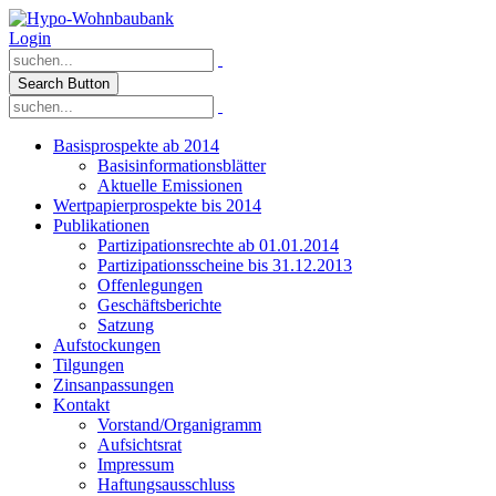
Login
Search Button
Basisprospekte ab 2014
Basisinformationsblätter
Aktuelle Emissionen
Wertpapierprospekte bis 2014
Publikationen
Partizipationsrechte ab 01.01.2014
Partizipationsscheine bis 31.12.2013
Offenlegungen
Geschäftsberichte
Satzung
Aufstockungen
Tilgungen
Zinsanpassungen
Kontakt
Vorstand/Organigramm
Aufsichtsrat
Impressum
Haftungsausschluss