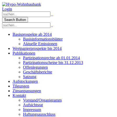
Login
Search Button
Basisprospekte ab 2014
Basisinformationsblätter
Aktuelle Emissionen
Wertpapierprospekte bis 2014
Publikationen
Partizipationsrechte ab 01.01.2014
Partizipationsscheine bis 31.12.2013
Offenlegungen
Geschäftsberichte
Satzung
Aufstockungen
Tilgungen
Zinsanpassungen
Kontakt
Vorstand/Organigramm
Aufsichtsrat
Impressum
Haftungsausschluss