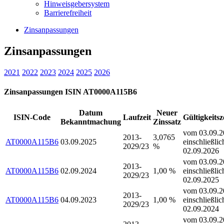
Hinweisgebersystem
Barrierefreiheit
Zinsanpassungen
Zinsanpassungen
2021
2022
2023
2024
2025
2026
Zinsanpassungen ISIN AT0000A115B6
Datum
Neuer
ISIN-Code
Laufzeit
Gültigkeits
Bekanntmachung
Zinssatz
vom 03.09.2
2013-
3,0765
AT0000A115B6
03.09.2025
einschließlic
2029/23
%
02.09.2026
vom 03.09.2
2013-
AT0000A115B6
02.09.2024
1,00 %
einschließlic
2029/23
02.09.2025
vom 03.09.2
2013-
AT0000A115B6
04.09.2023
1,00 %
einschließlic
2029/23
02.09.2024
vom 03.09.2