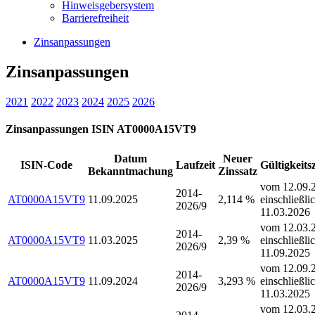
Hinweisgebersystem
Barrierefreiheit
Zinsanpassungen
Zinsanpassungen
2021
2022
2023
2024
2025
2026
Zinsanpassungen ISIN AT0000A15VT9
Datum
Neuer
ISIN-Code
Laufzeit
Gültigkeits
Bekanntmachung
Zinssatz
vom 12.09.2
2014-
AT0000A15VT9
11.09.2025
2,114 %
einschließli
2026/9
11.03.2026
vom 12.03.2
2014-
AT0000A15VT9
11.03.2025
2,39 %
einschließli
2026/9
11.09.2025
vom 12.09.2
2014-
AT0000A15VT9
11.09.2024
3,293 %
einschließli
2026/9
11.03.2025
vom 12.03.2