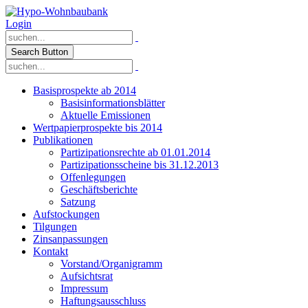
Login
Search Button
Basisprospekte ab 2014
Basisinformationsblätter
Aktuelle Emissionen
Wertpapierprospekte bis 2014
Publikationen
Partizipationsrechte ab 01.01.2014
Partizipationsscheine bis 31.12.2013
Offenlegungen
Geschäftsberichte
Satzung
Aufstockungen
Tilgungen
Zinsanpassungen
Kontakt
Vorstand/Organigramm
Aufsichtsrat
Impressum
Haftungsausschluss