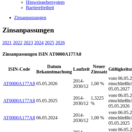
Hinweisgebersystem
Barrierefreiheit
Zinsanpassungen
Zinsanpassungen
2021
2022
2023
2024
2025
2026
Zinsanpassungen ISIN AT0000A177A8
Datum
Neuer
ISIN-Code
Laufzeit
Gültigkeits
Bekanntmachung
Zinssatz
vom 06.05.2
2014-
AT0000A177A8
05.05.2026
1,00 %
einschließlic
2030/12
05.05.2027
vom 06.05.2
2014-
1,3225
AT0000A177A8
05.05.2025
einschließlic
2030/12
%
05.05.2026
vom 06.05.2
2014-
AT0000A177A8
06.05.2024
1,00 %
einschließlic
2030/12
05.05.2025
vom 06.05.2