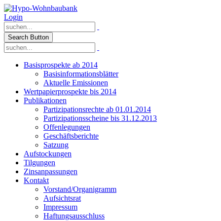
Login
Search Button
Basisprospekte ab 2014
Basisinformationsblätter
Aktuelle Emissionen
Wertpapierprospekte bis 2014
Publikationen
Partizipationsrechte ab 01.01.2014
Partizipationsscheine bis 31.12.2013
Offenlegungen
Geschäftsberichte
Satzung
Aufstockungen
Tilgungen
Zinsanpassungen
Kontakt
Vorstand/Organigramm
Aufsichtsrat
Impressum
Haftungsausschluss