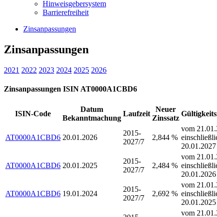
Hinweisgebersystem
Barrierefreiheit
Zinsanpassungen
Zinsanpassungen
2021
2022
2023
2024
2025
2026
Zinsanpassungen ISIN AT0000A1CBD6
Datum
Neuer
ISIN-Code
Laufzeit
Gültigkeit
Bekanntmachung
Zinssatz
vom 21.01.
2015-
AT0000A1CBD6
20.01.2026
2,844 %
einschließli
2027/7
20.01.2027
vom 21.01.
2015-
AT0000A1CBD6
20.01.2025
2,484 %
einschließli
2027/7
20.01.2026
vom 21.01.
2015-
AT0000A1CBD6
19.01.2024
2,692 %
einschließli
2027/7
20.01.2025
vom 21.01.