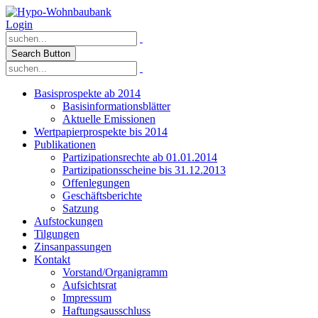
Login
Search Button
Basisprospekte ab 2014
Basisinformationsblätter
Aktuelle Emissionen
Wertpapierprospekte bis 2014
Publikationen
Partizipationsrechte ab 01.01.2014
Partizipationsscheine bis 31.12.2013
Offenlegungen
Geschäftsberichte
Satzung
Aufstockungen
Tilgungen
Zinsanpassungen
Kontakt
Vorstand/Organigramm
Aufsichtsrat
Impressum
Haftungsausschluss