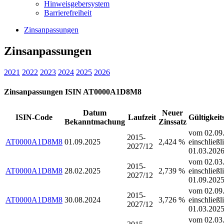
Hinweisgebersystem
Barrierefreiheit
Zinsanpassungen
Zinsanpassungen
2021
2022
2023
2024
2025
2026
Zinsanpassungen ISIN AT0000A1D8M8
Datum
Neuer
ISIN-Code
Laufzeit
Gültigkeit
Bekanntmachung
Zinssatz
vom 02.09.
2015-
AT0000A1D8M8
01.09.2025
2,424 %
einschließl
2027/12
01.03.202
vom 02.03.
2015-
AT0000A1D8M8
28.02.2025
2,739 %
einschließl
2027/12
01.09.202
vom 02.09.
2015-
AT0000A1D8M8
30.08.2024
3,726 %
einschließl
2027/12
01.03.202
vom 02.03.