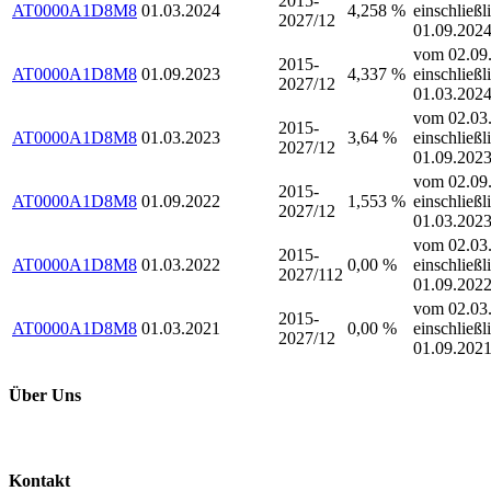
2015-
AT0000A1D8M8
01.03.2024
4,258 %
einschließl
2027/12
01.09.202
vom 02.09.
2015-
AT0000A1D8M8
01.09.2023
4,337 %
einschließl
2027/12
01.03.202
vom 02.03.
2015-
AT0000A1D8M8
01.03.2023
3,64 %
einschließl
2027/12
01.09.202
vom 02.09.
2015-
AT0000A1D8M8
01.09.2022
1,553 %
einschließl
2027/12
01.03.202
vom 02.03.
2015-
AT0000A1D8M8
01.03.2022
0,00 %
einschließl
2027/112
01.09.202
vom 02.03.
2015-
AT0000A1D8M8
01.03.2021
0,00 %
einschließl
2027/12
01.09.202
Über Uns
Kontakt