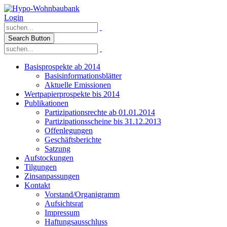
Login
Search Button
Basisprospekte ab 2014
Basisinformationsblätter
Aktuelle Emissionen
Wertpapierprospekte bis 2014
Publikationen
Partizipationsrechte ab 01.01.2014
Partizipationsscheine bis 31.12.2013
Offenlegungen
Geschäftsberichte
Satzung
Aufstockungen
Tilgungen
Zinsanpassungen
Kontakt
Vorstand/Organigramm
Aufsichtsrat
Impressum
Haftungsausschluss