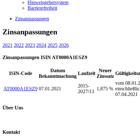
Hinweisgebersystem
Barrierefreiheit
Zinsanpassungen
Zinsanpassungen
2021
2022
2023
2024
2025
2026
Zinsanpassungen ISIN AT0000A1ESZ9
Datum
Neuer
ISIN-Code
Laufzeit
Gültigkeits
Bekanntmachung
Zinssatz
vom 08.01.2
2015-
AT0000A1ESZ9
07.01.2021
1,875 %
einschließli
2027/13
07.04.2021
Über Uns
Kontakt