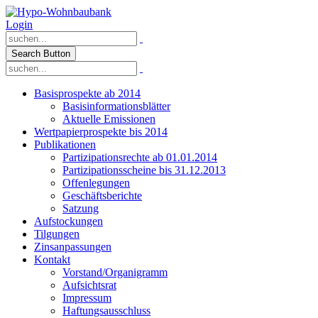
Login
Search Button
Basisprospekte ab 2014
Basisinformationsblätter
Aktuelle Emissionen
Wertpapierprospekte bis 2014
Publikationen
Partizipationsrechte ab 01.01.2014
Partizipationsscheine bis 31.12.2013
Offenlegungen
Geschäftsberichte
Satzung
Aufstockungen
Tilgungen
Zinsanpassungen
Kontakt
Vorstand/Organigramm
Aufsichtsrat
Impressum
Haftungsausschluss