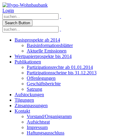
Login
Search Button
Basisprospekte ab 2014
Basisinformationsblätter
Aktuelle Emissionen
Wertpapierprospekte bis 2014
Publikationen
Partizipationsrechte ab 01.01.2014
Partizipationsscheine bis 31.12.2013
Offenlegungen
Geschäftsberichte
Satzung
Aufstockungen
Tilgungen
Zinsanpassungen
Kontakt
Vorstand/Organigramm
Aufsichtsrat
Impressum
Haftungsausschluss