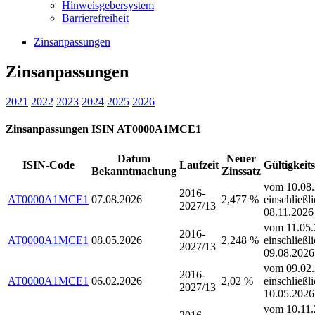
Hinweisgebersystem
Barrierefreiheit
Zinsanpassungen
Zinsanpassungen
2021
2022
2023
2024
2025
2026
Zinsanpassungen ISIN AT0000A1MCE1
Datum
Neuer
ISIN-Code
Laufzeit
Gültigkeit
Bekanntmachung
Zinssatz
vom 10.08.
2016-
AT0000A1MCE1
07.08.2026
2,477 %
einschließl
2027/13
08.11.2026
vom 11.05.
2016-
AT0000A1MCE1
08.05.2026
2,248 %
einschließl
2027/13
09.08.2026
vom 09.02.
2016-
AT0000A1MCE1
06.02.2026
2,02 %
einschließl
2027/13
10.05.2026
vom 10.11.