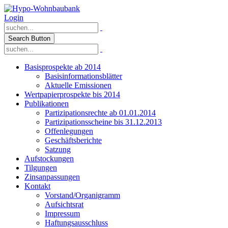
Login
Search Button
Basisprospekte ab 2014
Basisinformationsblätter
Aktuelle Emissionen
Wertpapierprospekte bis 2014
Publikationen
Partizipationsrechte ab 01.01.2014
Partizipationsscheine bis 31.12.2013
Offenlegungen
Geschäftsberichte
Satzung
Aufstockungen
Tilgungen
Zinsanpassungen
Kontakt
Vorstand/Organigramm
Aufsichtsrat
Impressum
Haftungsausschluss