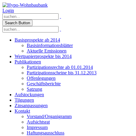
Login
Search Button
Basisprospekte ab 2014
Basisinformationsblätter
Aktuelle Emissionen
Wertpapierprospekte bis 2014
Publikationen
Partizipationsrechte ab 01.01.2014
Partizipationsscheine bis 31.12.2013
Offenlegungen
Geschäftsberichte
Satzung
Aufstockungen
Tilgungen
Zinsanpassungen
Kontakt
Vorstand/Organigramm
Aufsichtsrat
Impressum
Haftungsausschluss