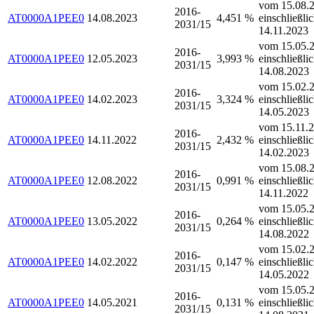
vom 15.08.2
2016-
AT0000A1PEE0
14.08.2023
4,451 %
einschließli
2031/15
14.11.2023
vom 15.05.2
2016-
AT0000A1PEE0
12.05.2023
3,993 %
einschließli
2031/15
14.08.2023
vom 15.02.2
2016-
AT0000A1PEE0
14.02.2023
3,324 %
einschließli
2031/15
14.05.2023
vom 15.11.2
2016-
AT0000A1PEE0
14.11.2022
2,432 %
einschließli
2031/15
14.02.2023
vom 15.08.2
2016-
AT0000A1PEE0
12.08.2022
0,991 %
einschließli
2031/15
14.11.2022
vom 15.05.2
2016-
AT0000A1PEE0
13.05.2022
0,264 %
einschließli
2031/15
14.08.2022
vom 15.02.2
2016-
AT0000A1PEE0
14.02.2022
0,147 %
einschließli
2031/15
14.05.2022
vom 15.05.2
2016-
AT0000A1PEE0
14.05.2021
0,131 %
einschließli
2031/15