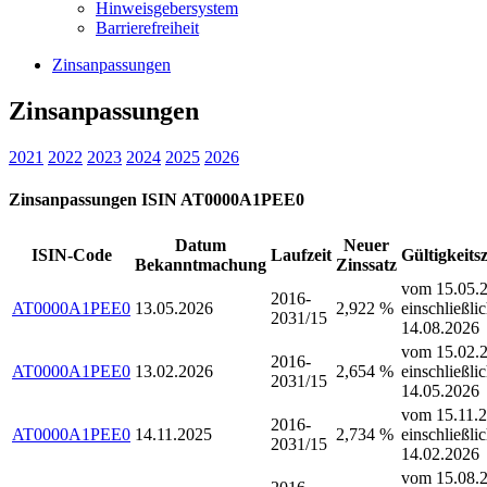
Hinweisgebersystem
Barrierefreiheit
Zinsanpassungen
Zinsanpassungen
2021
2022
2023
2024
2025
2026
Zinsanpassungen ISIN AT0000A1PEE0
Datum
Neuer
ISIN-Code
Laufzeit
Gültigkeits
Bekanntmachung
Zinssatz
vom 15.05.2
2016-
AT0000A1PEE0
13.05.2026
2,922 %
einschließli
2031/15
14.08.2026
vom 15.02.2
2016-
AT0000A1PEE0
13.02.2026
2,654 %
einschließli
2031/15
14.05.2026
vom 15.11.2
2016-
AT0000A1PEE0
14.11.2025
2,734 %
einschließli
2031/15
14.02.2026
vom 15.08.2