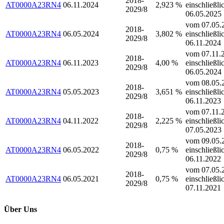
2018-
AT0000A23RN4
06.11.2024
2,923 %
einschließli
2029/8
06.05.2025
vom 07.05.2
2018-
AT0000A23RN4
06.05.2024
3,802 %
einschließli
2029/8
06.11.2024
vom 07.11.2
2018-
AT0000A23RN4
06.11.2023
4,00 %
einschließli
2029/8
06.05.2024
vom 08.05.2
2018-
AT0000A23RN4
05.05.2023
3,651 %
einschließli
2029/8
06.11.2023
vom 07.11.2
2018-
AT0000A23RN4
04.11.2022
2,225 %
einschließli
2029/8
07.05.2023
vom 09.05.2
2018-
AT0000A23RN4
06.05.2022
0,75 %
einschließli
2029/8
06.11.2022
vom 07.05.2
2018-
AT0000A23RN4
06.05.2021
0,75 %
einschließli
2029/8
07.11.2021
Über Uns