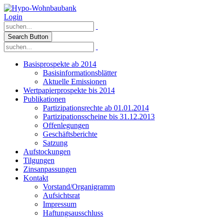
Login
Search Button
Basisprospekte ab 2014
Basisinformationsblätter
Aktuelle Emissionen
Wertpapierprospekte bis 2014
Publikationen
Partizipationsrechte ab 01.01.2014
Partizipationsscheine bis 31.12.2013
Offenlegungen
Geschäftsberichte
Satzung
Aufstockungen
Tilgungen
Zinsanpassungen
Kontakt
Vorstand/Organigramm
Aufsichtsrat
Impressum
Haftungsausschluss