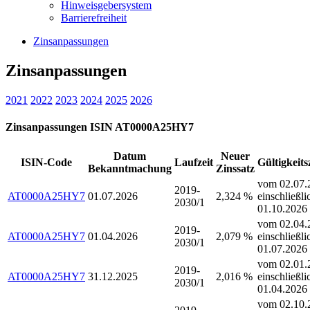
Hinweisgebersystem
Barrierefreiheit
Zinsanpassungen
Zinsanpassungen
2021
2022
2023
2024
2025
2026
Zinsanpassungen ISIN AT0000A25HY7
Datum
Neuer
ISIN-Code
Laufzeit
Gültigkeit
Bekanntmachung
Zinssatz
vom 02.07.
2019-
AT0000A25HY7
01.07.2026
2,324 %
einschließli
2030/1
01.10.2026
vom 02.04.
2019-
AT0000A25HY7
01.04.2026
2,079 %
einschließli
2030/1
01.07.2026
vom 02.01.
2019-
AT0000A25HY7
31.12.2025
2,016 %
einschließli
2030/1
01.04.2026
vom 02.10.