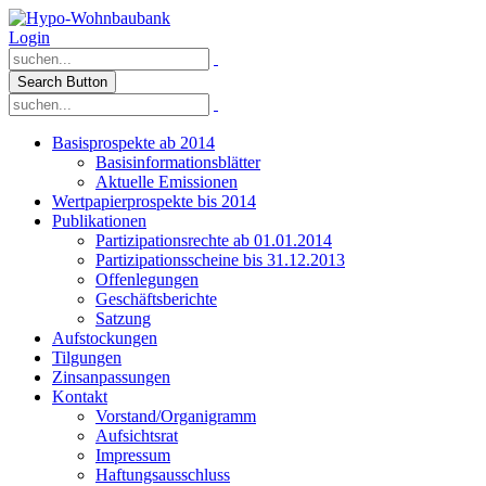
Login
Search Button
Basisprospekte ab 2014
Basisinformationsblätter
Aktuelle Emissionen
Wertpapierprospekte bis 2014
Publikationen
Partizipationsrechte ab 01.01.2014
Partizipationsscheine bis 31.12.2013
Offenlegungen
Geschäftsberichte
Satzung
Aufstockungen
Tilgungen
Zinsanpassungen
Kontakt
Vorstand/Organigramm
Aufsichtsrat
Impressum
Haftungsausschluss