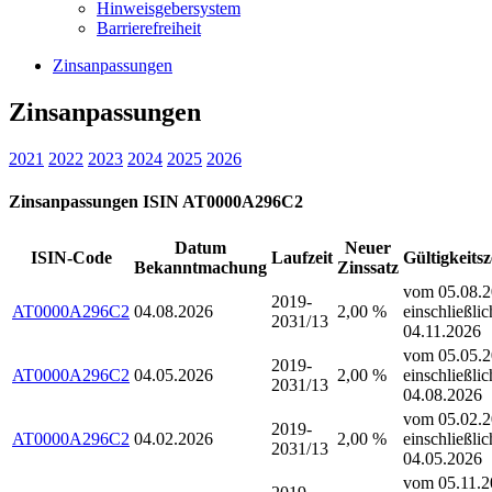
Hinweisgebersystem
Barrierefreiheit
Zinsanpassungen
Zinsanpassungen
2021
2022
2023
2024
2025
2026
Zinsanpassungen ISIN AT0000A296C2
Datum
Neuer
ISIN-Code
Laufzeit
Gültigkeits
Bekanntmachung
Zinssatz
vom 05.08.2
2019-
AT0000A296C2
04.08.2026
2,00 %
einschließlic
2031/13
04.11.2026
vom 05.05.2
2019-
AT0000A296C2
04.05.2026
2,00 %
einschließlic
2031/13
04.08.2026
vom 05.02.2
2019-
AT0000A296C2
04.02.2026
2,00 %
einschließlic
2031/13
04.05.2026
vom 05.11.2